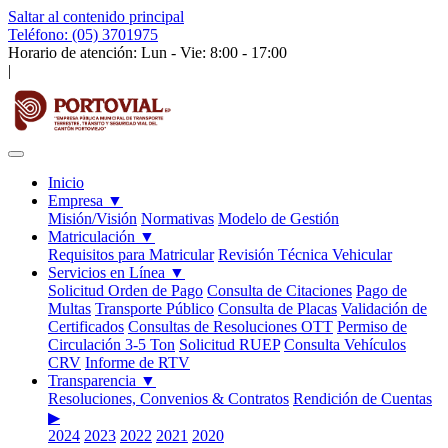
Saltar al contenido principal
Teléfono: (05) 3701975
Horario de atención: Lun - Vie: 8:00 - 17:00
|
Inicio
Empresa
▼
Misión/Visión
Normativas
Modelo de Gestión
Matriculación
▼
Requisitos para Matricular
Revisión Técnica Vehicular
Servicios en Línea
▼
Solicitud Orden de Pago
Consulta de Citaciones
Pago de
Multas
Transporte Público
Consulta de Placas
Validación de
Certificados
Consultas de Resoluciones OTT
Permiso de
Circulación 3-5 Ton
Solicitud RUEP
Consulta Vehículos
CRV
Informe de RTV
Transparencia
▼
Resoluciones, Convenios & Contratos
Rendición de Cuentas
▶
2024
2023
2022
2021
2020