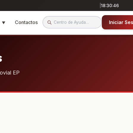
|
18:30:46
a
Contactos
Iniciar Se
▼
s
ovial EP