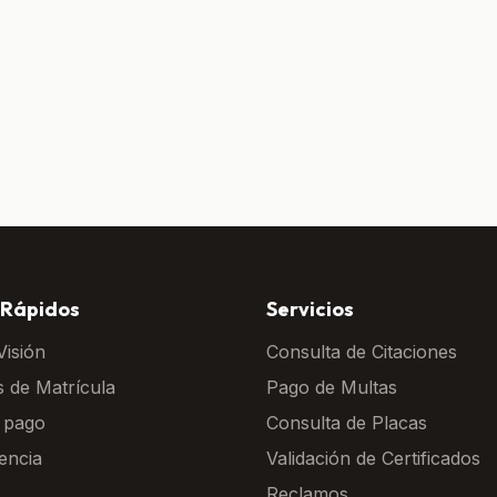
 Rápidos
Servicios
Visión
Consulta de Citaciones
s de Matrícula
Pago de Multas
 pago
Consulta de Placas
encia
Validación de Certificados
Reclamos