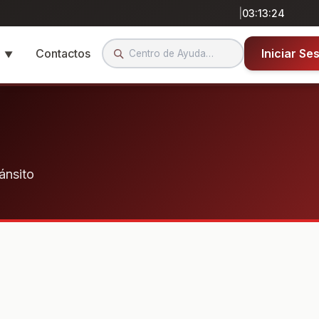
|
03:13:24
a
Contactos
Iniciar Se
▼
ánsito