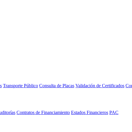
s
Transporte Público
Consulta de Placas
Validación de Certificados
Con
ditorías
Contratos de Financiamiento
Estados Financieros
PAC